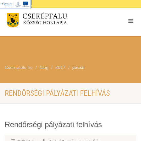
Cserepfalu.hu
Blog
2017
január
RENDŐRSÉGI PÁLYÁZATI FELHÍVÁS
Rendőrségi pályázati felhívás