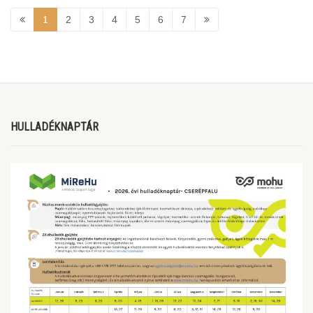
1
2
3
4
5
6
7
HULLADÉKNAPTÁR