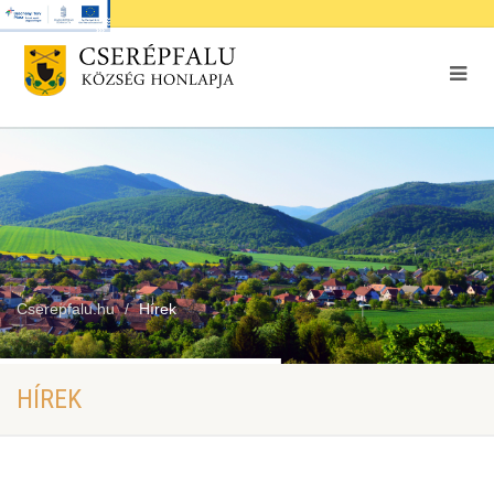
Cserepfalu.hu
Hírek
HÍREK