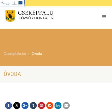
Cserepfalu.hu
Óvoda
ÓVODA