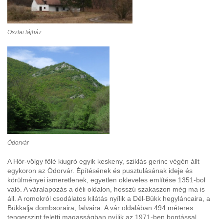
Oszlai tájház
Ódorvár
A Hór-völgy fölé kiugró egyik keskeny, sziklás gerinc végén állt
egykoron az Ódorvár. Építésének és pusztulásának ideje és
körülményei ismeretlenek, egyetlen okleveles említése 1351-bol
való. A váralapozás a déli oldalon, hosszú szakaszon még ma is
áll. A romokról csodálatos kilátás nyílik a Dél-Bükk hegyláncaira, a
Bükkalja dombsoraira, falvaira. A vár oldalában 494 méteres
tengerszint feletti magasságban nyílik az 1971-ben bontással