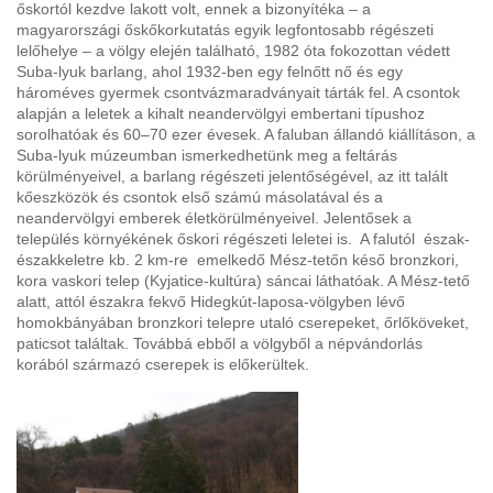
őskortól kezdve lakott volt, ennek a bizonyítéka – a
magyarországi őskőkorkutatás egyik legfontosabb régészeti
lelőhelye – a völgy elején található, 1982 óta fokozottan védett
Suba-lyuk barlang, ahol 1932-ben egy felnőtt nő és egy
hároméves gyermek csontvázmaradványait tárták fel. A csontok
alapján a leletek a kihalt neandervölgyi embertani típushoz
sorolhatóak és 60–70 ezer évesek. A faluban állandó kiállításon, a
Suba-lyuk múzeumban ismerkedhetünk meg a feltárás
körülményeivel, a barlang régészeti jelentőségével, az itt talált
kőeszközök és csontok első számú másolatával és a
neandervölgyi emberek életkörülményeivel. Jelentősek a
település környékének őskori régészeti leletei is. A falutól észak-
északkeletre kb. 2 km-re emelkedő Mész-tetőn késő bronzkori,
kora vaskori telep (Kyjatice-kultúra) sáncai láthatóak. A Mész-tető
alatt, attól északra fekvő Hidegkút-laposa-völgyben lévő
homokbányában bronzkori telepre utaló cserepeket, őrlőköveket,
paticsot találtak. Továbbá ebből a völgyből a népvándorlás
korából származó cserepek is előkerültek.