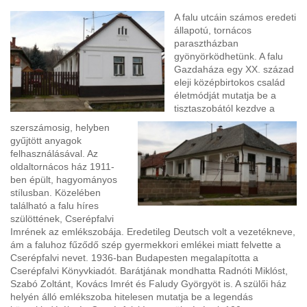
A falu utcáin számos eredeti
állapotú, tornácos
parasztházban
gyönyörködhetünk. A falu
Gazdaháza egy XX. század
eleji középbirtokos család
életmódját mutatja be a
tisztaszobától kezdve a
szerszámosig, helyben
gyűjtött anyagok
felhasználásával. Az
oldaltornácos ház 1911-
ben épült, hagyományos
stílusban. Közelében
található a falu híres
szülöttének, Cserépfalvi
Imrének az emlékszobája. Eredetileg Deutsch volt a vezetékneve,
ám a faluhoz fűződő szép gyermekkori emlékei miatt felvette a
Cserépfalvi nevet. 1936-ban Budapesten megalapította a
Cserépfalvi Könyvkiadót. Barátjának mondhatta Radnóti Miklóst,
Szabó Zoltánt, Kovács Imrét és Faludy Györgyöt is. A szülői ház
helyén álló emlékszoba hitelesen mutatja be a legendás