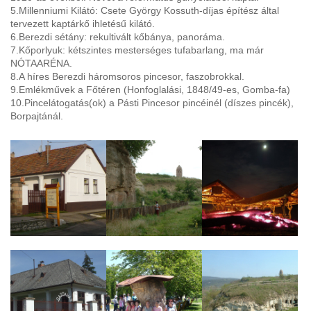
5.Millenniumi Kilátó: Csete György Kossuth-díjas építész által
tervezett kaptárkő ihletésű kilátó.
6.Berezdi sétány: rekultivált kőbánya, panoráma.
7.Kőporlyuk: kétszintes mesterséges tufabarlang, ma már
NÓTAARÉNA.
8.A híres Berezdi háromsoros pincesor, faszobrokkal.
9.Emlékművek a Főtéren (Honfoglalási, 1848/49-es, Gomba-fa)
10.Pincelátogatás(ok) a Pásti Pincesor pincéinél (díszes pincék),
Borpajtánál.