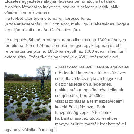
Előzetes egyeztetés alapján fazekas bemutatót is tartanak.
A galéria látogatása ingyenes, azokat is szívesen látják, akik
vásárolni nem kívánnak.
Ha többet akar tudni e témáról, keresse fel az
„artgaleriacserepfalu.hu” honlapot, mely úgy is lehetséges, hogy e
lap alján rákattint az Art Galéria ikonjára.
A település 54 méter magas, neogótikus stílusú 1300 ülőhelyes
temploma Borsod-Abaúj-Zemplén megye egyik legmagasabb
református temploma. 1898-ban épült, az 1000 éves millenniumi
évfordulóra. Szószéke és papi széke a XVIII. századból való.
A Mész-tető melletti Cserépi-legelőn és
a Hideg-kút laposán a több száz éves
cser, illetve kocsánytalan tölgyekkel
díszlő fás legelőn a legeltetés,
makkoltatás megszűnésével elindult
cserjésedés, beerdősülés
visszaszorítását a természetvédelmi
kezelő Bükki Nemzeti Park
Igazgatóság végzi. A területek
karbantartását az utóbbi években
magyar szürke marhák legeltetésével
egy helyi vállalkozó is segíti.