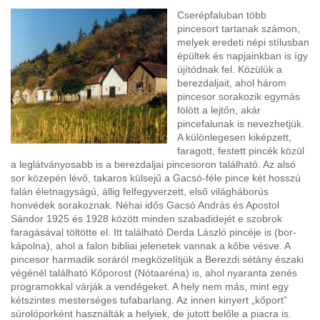
Cserépfaluban több
pincesort tartanak számon,
melyek eredeti népi stílusban
épültek és napjainkban is így
újítódnak fel. Közülük a
berezdaljait, ahol három
pincesor sorakozik egymás
fölött a lejtőn, akár
pincefalunak is nevezhetjük.
A különlegesen kiképzett,
faragott, festett pincék közül
a leglátványosabb is a berezdaljai pincesoron található. Az alsó
sor közepén lévő, takaros külsejű a Gacsó-féle pince két hosszú
falán életnagyságú, állig felfegyverzett, első világháborús
honvédek sorakoznak. Néhai idős Gacsó András és Apostol
Sándor 1925 és 1928 között minden szabadidejét e szobrok
faragásával töltötte el. Itt található Derda László pincéje is (bor-
kápolna), ahol a falon bibliai jelenetek vannak a kőbe vésve. A
pincesor harmadik soráról megközelítjük a Berezdi sétány északi
végénél található Kőporost (Nótaaréna) is, ahol nyaranta zenés
programokkal várják a vendégeket. A hely nem más, mint egy
kétszintes mesterséges tufabarlang. Az innen kinyert „kőport”
súrolóporként használták a helyiek, de jutott belőle a piacra is.