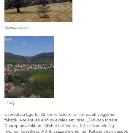
Cserépi-legelő
Látkép
Cserépfalu Egertől 22 km-re keletre, a Hór-patak völgyében
fekszik. A település első okleveles említése 1248-ban történt
Charep névalakban, jóllehet története a XII. század elejéig
nyomon követhető. A XIII. század elején már Katapán egri püspök