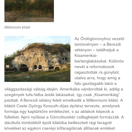
Milleniumi kilátó
Az Ördögtoronyhoz vezető
tanösvényen – a Berezdi
sétányon – találhatjuk a
Kisamerikai-
barlanglakásokat. Különös
nevét a reformátusok
ragasztották rá gúnyból,
utalva arra, hogy amíg a
falu gazdagabb lakói a
világgazdasági válság idején Amerikába vándoroltak ki, addig a
szegények tufa-falba ásták lakásaikat, így csak „Kisamerikáig”
jutottak. A Berezdi sétány felett emelkedik a Millenniumi kilátó. A
kilátót Csete György Kossuth-díjas építész tervezte, amelynek
formája egy kaptárkőre emlékeztet, s az ablakok képezik a
fülkéket. Apró nyílásai a Göncölszekér csillagképét formázzák. A
dácittufa tömbökből épült kilátóba beillesztett régi faragott
kövekkel az egykori cserépi kőfaragóknak állítanak emléket.