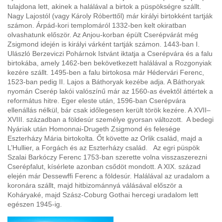
tulajdona lett, akinek a halálával a birtok a püspökségre szállt.
Nagy Lajostól (vagy Károly Róberttől) már királyi birtokként tartják
számon. Árpád-kori templomáról 1332-ben kelt okiratban
olvashatunk először. Az Anjou-korban épült Cserépvárát még
Zsigmond idején is királyi várként tartják számon. 1443-ban I.
Ulászló Berzeviczi Pohárnok Istvánt iktatja a Cserépvára és a falu
birtokába, amely 1462-ben bekövetkezett halálával a Rozgonyiak
kezére szállt. 1495-ben a falu birtokosa már Hédervári Ferenc,
1523-ban pedig II. Lajos a Báthoryak kezébe adja. A Báthoryak
nyomán Cserép lakói valószínű már az 1560-as évektől áttértek a
református hitre. Eger eleste után, 1596-ban Cserépvára
ellenállás nélkül, bár csak időlegesen került török kezére. A XVII–
XVIII. században a földesúr személye gyorsan változott. A bedegi
Nyáriak után Homonnai-Drugeth Zsigmond és felesége
Eszterházy Mária birtokolta. Őt követte az Orlik család, majd a
L’Hullier, a Forgách és az Eszterházy család. Az egri püspök
Szalai Barkóczy Ferenc 1753-ban szerette volna visszaszerezni
Cserépfalut, kísérlete azonban csődöt mondott. A XIX. század
elején már Dessewffi Ferenc a földesúr. Halálával az uradalom a
koronára szállt, majd hitbizománnyá válásával először a
Koháryaké, majd Szász-Coburg Gothai hercegi uradalom lett
egészen 1945-ig.