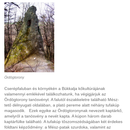
Ördögtorony
Cserépfaluban és környékén a Bükkalja kőkultúrájának
valamennyi emlékével találkozhatunk, ha végigjárjuk az
Ördögtorony tanösvényt. A falutól északkeletre található Mész-
tető délnyugati oldalában, a plató pereme alatt néhány tufakúp
magasodik. Ezek egyike az Ördögtoronynak nevezett kaptárkő,
amelyről a tanösvény a nevét kapta. A kúpon három darab
kaptárfülke található. A tufakúp tőszomszédságában két érdekes
földtani képződmény: a Mész-patak szurdoka, valamint az