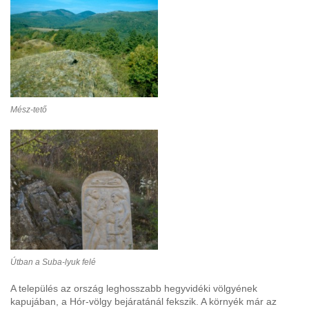
Mész-tető
Útban a Suba-lyuk felé
A település az ország leghosszabb hegyvidéki völgyének
kapujában, a Hór-völgy bejáratánál fekszik. A környék már az