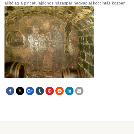
állítólag a pincetulajdonos házaspár nagyapjai koccintás közben.