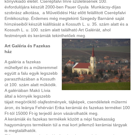
könyvkiadó életét. Cserépfalvi Imre születésének 100.
évfordulójára készült 2000-ben Pauer Gyula Munkácsy-díjas
szobrász alkotása, a Művelődési Ház előtt felállított Cserépfalvi
Emlékoszlop. Érdemes még megtekinti Szegedy Barnáné saját
hímzéseiből készült kiállítását a Kossuth L. u. 35. szám alatt és a
Kossuth L. u. 100. szám alatt található Art Galériát, ahol
festmények és kerámiák tekinthetőek meg.
Art Galéria és Fazekas
ház
A galéria a fazekas
műhellyel és a műteremmel
együtt a falu egyik legszebb
parasztházában a Kossuth
út 100. szám alatt működik.
A galériában Makó Lívia
által a környék legszebb
tájait megörökítő olajfestmények, tájképek, csendéletek műtermi
áron, és leánya Fehérvári Erika kerámiái és fazekas termékei 100
Ft-tól 15000 Ft-ig terjedő áron vásárolhatók meg.
A kerámiák és fazekas termékek között a népi fazekasság
hagyományos termékein túl a mai kort jellemző kerámiai tárgyak
is megtalálhatók.