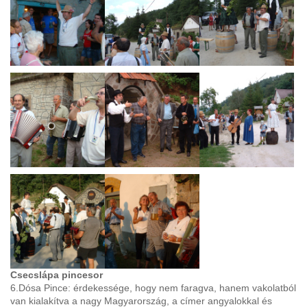
Csecslápa pincesor
6.Dósa Pince: érdekessége, hogy nem faragva, hanem vakolatból
van kialakítva a nagy Magyarország, a címer angyalokkal és