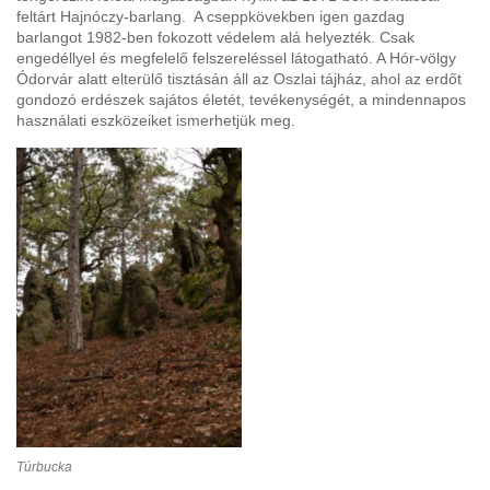
feltárt Hajnóczy-barlang. A cseppkövekben igen gazdag
barlangot 1982-ben fokozott védelem alá helyezték. Csak
engedéllyel és megfelelő felszereléssel látogatható. A Hór-völgy
Ódorvár alatt elterülő tisztásán áll az Oszlai tájház, ahol az erdőt
gondozó erdészek sajátos életét, tevékenységét, a mindennapos
használati eszközeiket ismerhetjük meg.
Túrbucka