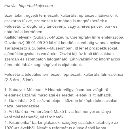
Forrás: http://bukkalja.com
Számtalan, egyedi természeti, kulturális, építészeti látnivalóink
csokorba fűzve, szervezett formában is megnézhetőek a
Faluséta, Ördögtorony tanösvény, vagy a híres pince-, bor- és
nótatúrája keretében.
Kiállítóhelyeink (Subalyuk-Múzeum, Cserépfalvi Imre emlékszoba,
Gazdaház) 05.01-09.30 között keddtől szombatig vannak nyitva.
Tárlatvezető a Subalyuk-Múzeumban, itt lehet prospektusokat,
ajándéktárgyakat is vásárolni. Oszlai tájház fenti időszakban
szerdán és szombaton látogatható. Látnivalóinkhoz információs
útmutató táblák segítségével is eljuthatunk.
Faluséta a település természeti, építészeti, kulturális látnivalóihoz
(2-3 óra , 3 km)
1. Subalyuk Múzeum: A Neandervölgyi ősember világhírű
leletének I.számú másolatai és eredeti leletek is itt láthatók.
2. Gazdaház: XX. század eleje – közepe középbirtokos család
háza, berendezései.
3. Art Galéria: Fehérváriné Makó Lívia festményei és lánya
kerámiái nézhetők, vásárolhatók.
4.„Kisamerika” barlanglakások: szegény családok lakóhelye az
1920-as évekből. Nevét a református gúnyolásból kapta.