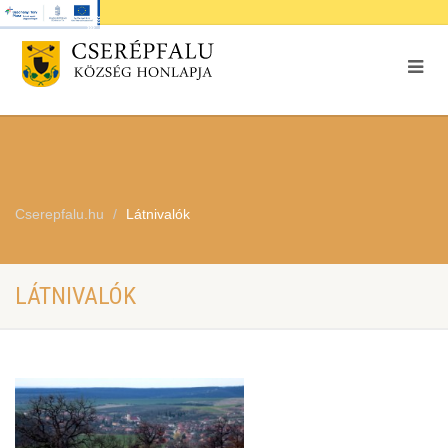
Cserepfalu.hu
Látnivalók
LÁTNIVALÓK