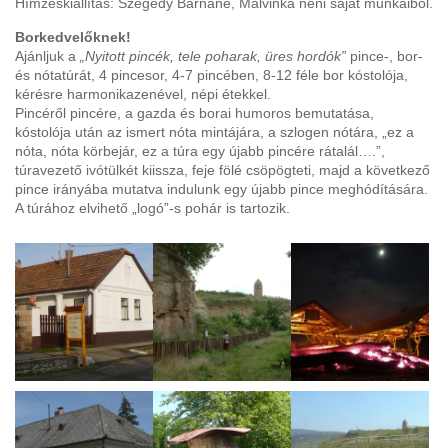
Hímzéskiállítás: Szegedy Barnáné, Malvinka néni saját munkáiból.
Borkedvelőknek!
Ajánljuk a
„Nyitott pincék, tele poharak, üres hordók”
pince-, bor-
és nótatúrát, 4 pincesor, 4-7 pincében, 8-12 féle bor kóstolója,
kérésre harmonikazenével, népi étekkel.
Pincéről pincére, a gazda és borai humoros bemutatása,
kóstolója után az ismert nóta mintájára, a szlogen nótára, „ez a
nóta, nóta körbejár, ez a túra egy újabb pincére rátalál….”,
túravezető ivótülkét kiissza, feje fölé csöpögteti, majd a következő
pince irányába mutatva indulunk egy újabb pince meghódítására.
A túrához elvihető „logó”-s pohár is tartozik.