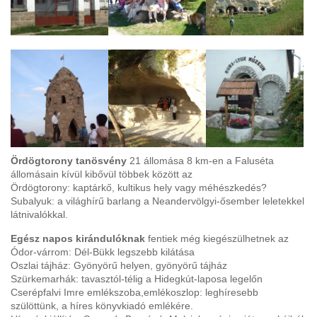
Ördögtorony tanösvény
21 állomása 8 km-en a Faluséta
állomásain kívül kibővül többek között az
Ördögtorony: kaptárkő, kultikus hely vagy méhészkedés?
Subalyuk: a világhírű barlang a Neandervölgyi-ősember leletekkel
látnivalókkal.
Egész napos kirándulóknak
fentiek még kiegészülhetnek az
Ódor-várrom: Dél-Bükk legszebb kilátása
Oszlai tájház: Gyönyörű helyen, gyönyörű tájház
Szürkemarhák: tavasztól-télig a Hidegkút-laposa legelőn
Cserépfalvi Imre emlékszoba,emlékoszlop: leghíresebb
szülöttünk, a híres könyvkiadó emlékére.