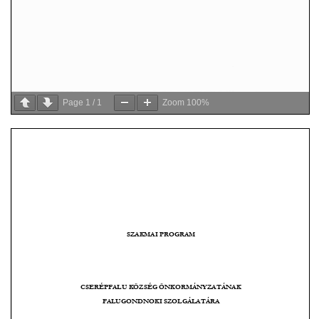
Page
1
/
1
Zoom
100%