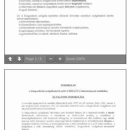
Page
1
/
3
Zoom
100%