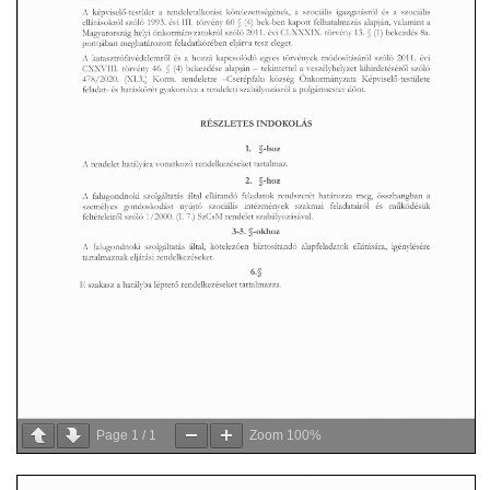
Page
1
/
1
Zoom
100%