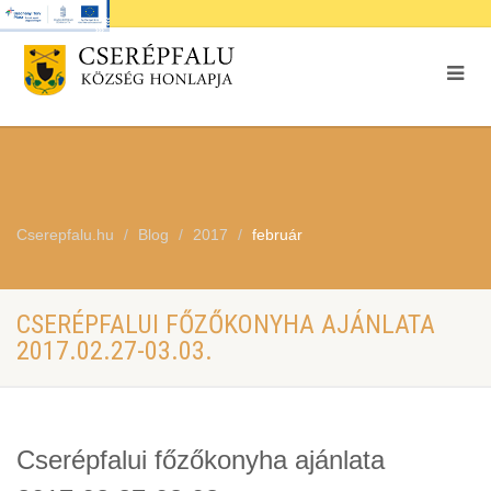
Cserepfalu.hu
Blog
2017
február
CSERÉPFALUI FŐZŐKONYHA AJÁNLATA
2017.02.27-03.03.
Cserépfalui főzőkonyha ajánlata