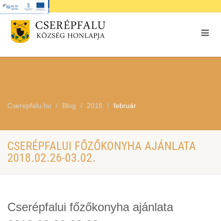
Cserepfalu.hu
Blog
2018
február
CSERÉPFALUI FŐZŐKONYHA AJÁNLATA
2018.02.26-03.02.
Cserépfalui főzőkonyha ajánlata