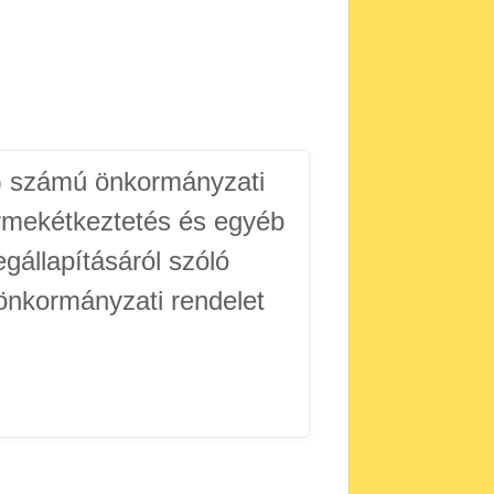
.) számú önkormányzati
rmekétkeztetés és egyéb
egállapításáról szóló
 önkormányzati rendelet