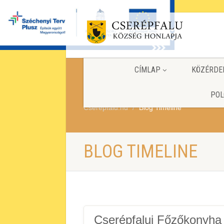
CÍMLAP
KÖZÉRDE
POL
Cserepfalu.hu
Blog Timeline
BLOG TIMELINE
Cserépfalui Főzőkonyha