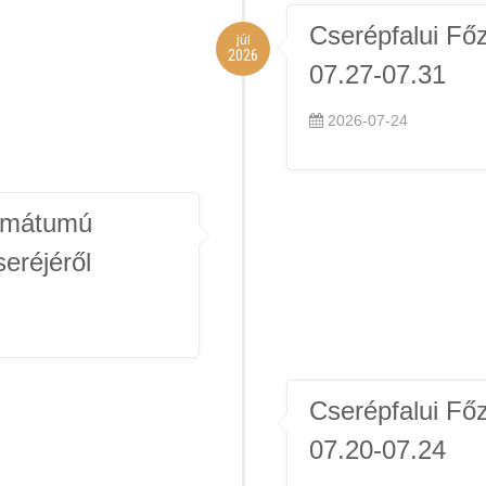
Cserépfalui Fő
júl
2026
07.27-07.31
2026-07-24
ormátumú
eréjéről
Cserépfalui Fő
07.20-07.24