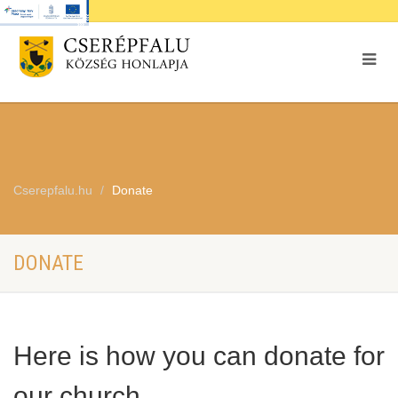
Cserepfalu.hu
Donate
DONATE
Here is how you can donate for
our church