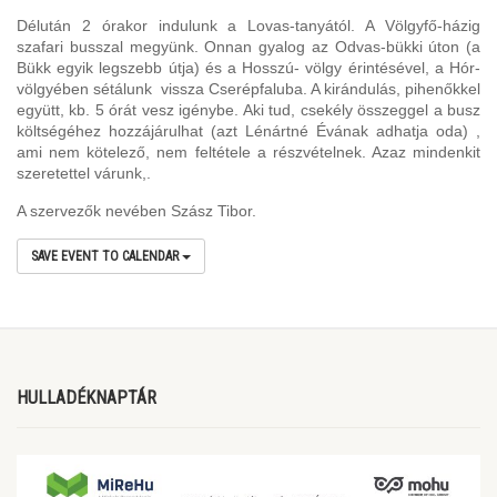
Délután 2 órakor indulunk a Lovas-tanyától. A Völgyfő-házig
szafari busszal megyünk. Onnan gyalog az Odvas-bükki úton (a
Bükk egyik legszebb útja) és a Hosszú- völgy érintésével, a Hór-
völgyében sétálunk vissza Cserépfaluba. A kirándulás, pihenőkkel
együtt, kb. 5 órát vesz igénybe. Aki tud, csekély összeggel a busz
költségéhez hozzájárulhat (azt Lénártné Évának adhatja oda) ,
ami nem kötelező, nem feltétele a részvételnek. Azaz mindenkit
szeretettel várunk,.
A szervezők nevében Szász Tibor.
SAVE EVENT TO CALENDAR
HULLADÉKNAPTÁR