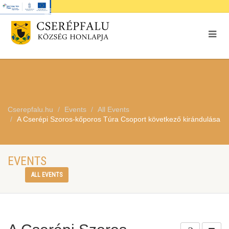
Cserepfalu.hu
Events
All Events
A Cserépi Szoros-kőporos Túra Csoport következő kirándulása
EVENTS
ALL EVENTS