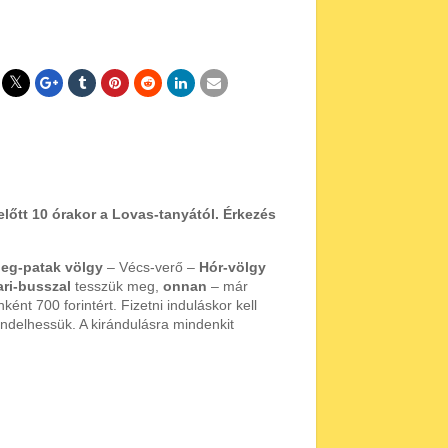
előtt 10 órakor a Lovas-tanyától. Érkezés
deg-patak völgy
– Vécs-verő –
Hór-völgy
ari-busszal
tesszük meg,
onnan
– már
ként 700 forintért. Fizetni induláskor kell
delhessük. A kirándulásra mindenkit