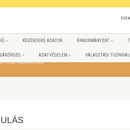
ESE
KŰ
KÖZÉRDEKŰ ADATOK
ÖNKORMÁNYZAT
T
GÁRŐRSÉG
ADATVÉDELEM
VÁLASZTÁSI TUDNIVAL
GY ŐSZI KIRÁNDULÁS
DULÁS