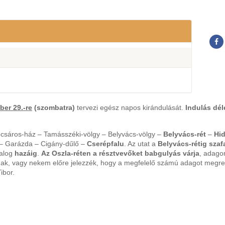
ber 29.-re
(szombatra)
tervezi egész napos kirándulását.
Indulás dél
sáros-ház – Tamásszéki-völgy – Belyvács-völgy –
Belyvács-rét
–
Hi
 – Garázda – Cigány-dűlő –
Cserépfalu
. Az utat a
Belyvács-rétig szaf
yalog
hazáig
.
Az Oszla-réten a résztvevőket babgulyás várja
, adagon
ak, vagy nekem előre jelezzék, hogy a megfelelő számú adagot megren
ibor.