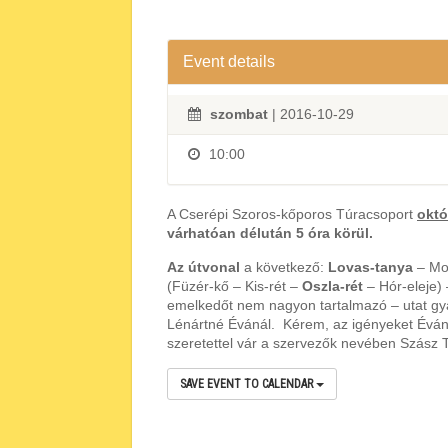
Event details
szombat
| 2016-10-29
10:00
A Cserépi Szoros-kőporos Túracsoport
októ
várhatóan délután 5 óra körül.
Az útvonal
a következő:
Lovas-tanya
– Moc
(Füzér-kő – Kis-rét –
Oszla-rét
– Hór-eleje)
emelkedőt nem nagyon tartalmazó – utat g
Lénártné Évánál. Kérem, az igényeket Éván
szeretettel vár a szervezők nevében Szász T
SAVE EVENT TO CALENDAR