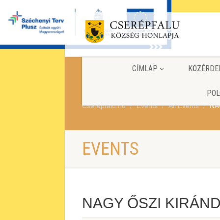
CÍMLAP
KÖZÉRDE
POL
Cserepfalu.hu
Events
All Events
NA
EVENTS
NAGY ŐSZI KIRÁN