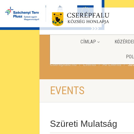
CÍMLAP
KÖZÉRDE
POL
Cserepfalu.hu
Events
All Events
Szü
EVENTS
Szüreti Mulatság