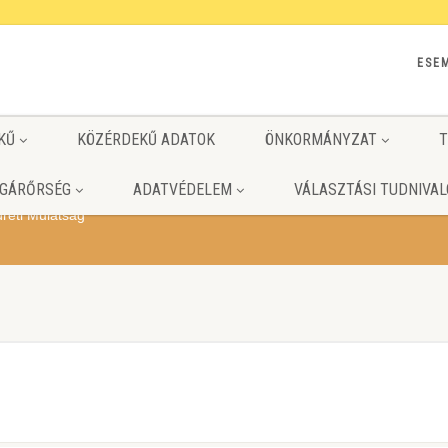
ESE
KŰ
KÖZÉRDEKŰ ADATOK
ÖNKORMÁNYZAT
T
GÁRŐRSÉG
ADATVÉDELEM
VÁLASZTÁSI TUDNIVAL
reti Mulatság