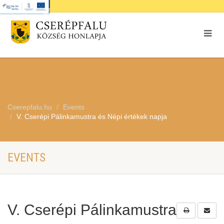
Cserepfalu.hu
Events
V. Cserépi Pálinkamustra és Népi értékek napja
EVENTS
V. Cserépi Pálinkamustra