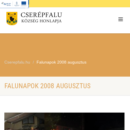
Cserepfalu.hu
Falunapok 2008 augusztus
FALUNAPOK 2008 AUGUSZTUS