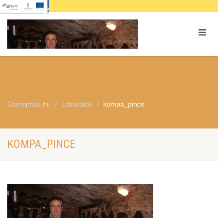
Cserepfalu.hu
Látnivalók
kompa_pince
KOMPA_PINCE