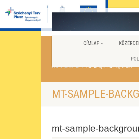
CÍMLAP
KÖZÉRDE
POL
Cserepfalu.hu
mt-sample-background
MT-SAMPLE-BACK
mt-sample-backgrou