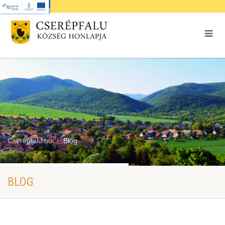
Cserepfalu.hu
Blog
BLOG