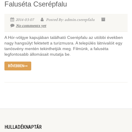
Faluséta Cserépfalu
2014-03-07
Posted By: admin.cserepfalu
No comments yet
A Hór-völgye kapujában található Cserépfalu az utóbbi években
nagy hangsúlyt fektetett a turizmusra. A település látnivalóit egy
tanösvény mentén tekinthetjük meg. Filmünk, a faluséta
legfontosabb állomásait mutatja be.
BŐVEBBEN
HULLADÉKNAPTÁR