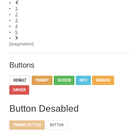
1
2
3
4
5
[/pagination]
Buttons
DEFAULT
PRIMARY
SUCCESS
INFO
WARNING
DANGER
Button Desabled
PRIMARY BUTTON
BUTTON