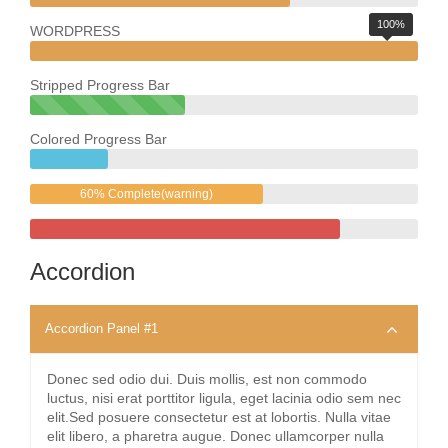
100%
WORDPRESS
Stripped Progress Bar
40%
Complete(success)
Colored Progress Bar
20%
Complete
60% Complete(warning)
80%
Complete
Accordion
Accordion Panel #1
Donec sed odio dui. Duis mollis, est non commodo
luctus, nisi erat porttitor ligula, eget lacinia odio sem nec
elit.Sed posuere consectetur est at lobortis. Nulla vitae
elit libero, a pharetra augue. Donec ullamcorper nulla