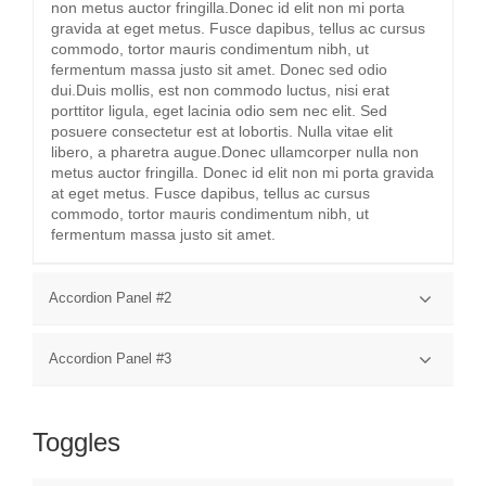
non metus auctor fringilla.Donec id elit non mi porta
gravida at eget metus. Fusce dapibus, tellus ac cursus
commodo, tortor mauris condimentum nibh, ut
fermentum massa justo sit amet. Donec sed odio
dui.Duis mollis, est non commodo luctus, nisi erat
porttitor ligula, eget lacinia odio sem nec elit. Sed
posuere consectetur est at lobortis. Nulla vitae elit
libero, a pharetra augue.Donec ullamcorper nulla non
metus auctor fringilla. Donec id elit non mi porta gravida
at eget metus. Fusce dapibus, tellus ac cursus
commodo, tortor mauris condimentum nibh, ut
fermentum massa justo sit amet.
Accordion Panel #2
Donec sed odio dui. Duis mollis, est non commodo
Accordion Panel #3
luctus, nisi erat porttitor ligula, eget lacinia odio sem nec
elit.Sed posuere consectetur est at lobortis. Nulla vitae
Donec sed odio dui. Duis mollis, est non commodo
elit libero, a pharetra augue. Donec ullamcorper nulla
luctus, nisi erat porttitor ligula, eget lacinia odio sem nec
non metus auctor fringilla.Donec id elit non mi porta
Toggles
elit.Sed posuere consectetur est at lobortis. Nulla vitae
gravida at eget metus. Fusce dapibus, tellus ac cursus
elit libero, a pharetra augue. Donec ullamcorper nulla
commodo, tortor mauris condimentum nibh, ut