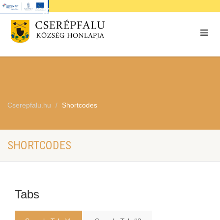
Cserepfalu.hu
Shortcodes
SHORTCODES
Tabs