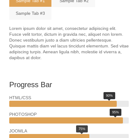
Sample Tab #1
Sample Tab #2
Sample Tab #3
Lorem ipsum dolor sit amet, consectetur adipiscing elit.
Fusce velit tortor, dictum in gravida nec, aliquet non lorem.
Donec vestibulum justo a diam ultricies pellentesque.
Quisque mattis diam vel lacus tincidunt elementum. Sed vitae
adipiscing turpis. Aenean ligula nibh, molestie id viverra a,
dapibus at dolor.
Progress Bar
90%
HTML/CSS
95%
PHOTOSHOP
75%
JOOMLA