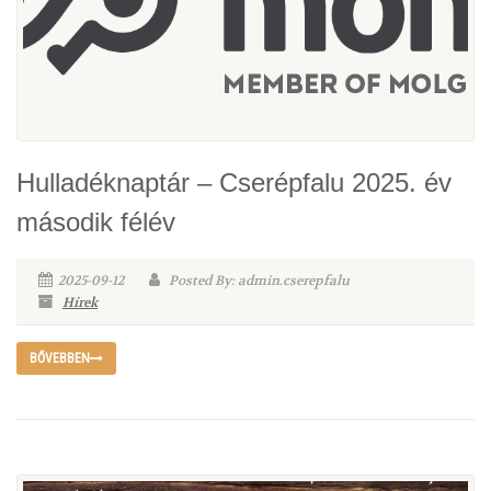
Hulladéknaptár – Cserépfalu 2025. év
második félév
2025-09-12
Posted By: admin.cserepfalu
Hírek
BŐVEBBEN