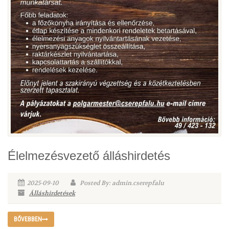
Élelmezésvezető álláshirdetés
2025-09-10
Posted By: admin.cserepfalu
Álláshirdetések
BŐVEBBEN