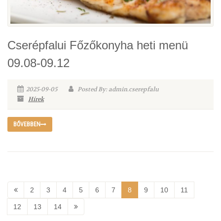
Cserépfalui Főzőkonyha heti menü
09.08-09.12
2025-09-05
Posted By: admin.cserepfalu
Hírek
BŐVEBBEN
2
3
4
5
6
7
8
9
10
11
12
13
14