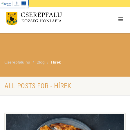
Cserepfalu.hu
Blog
Hírek
ALL POSTS FOR - HÍREK