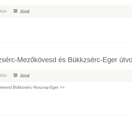
falu
Hírek
zsérc-Mezőkövesd és Bükkzsérc-Eger útv
falu
Hírek
etrend Bükkzsérc-Noszvaj-Eger >>