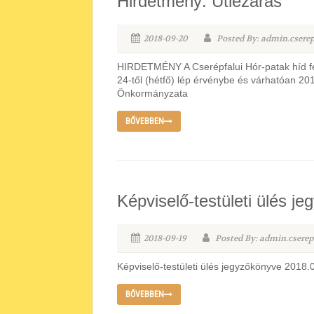
Hirdetmény: Útlezárás
2018-09-20
Posted By: admin.csere
HIRDETMÉNY A Cserépfalui Hór-patak híd felú
24-től (hétfő) lép érvénybe és várhatóan 201
Önkormányzata
BŐVEBBEN
Képviselő-testületi ülés j
2018-09-19
Posted By: admin.cserep
Képviselő-testületi ülés jegyzőkönyve 2018.
BŐVEBBEN