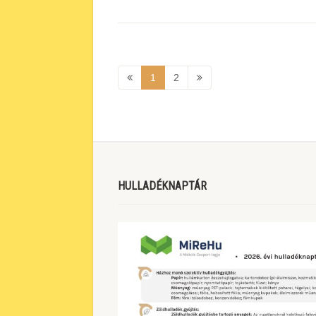
1
2
HULLADÉKNAPTÁR