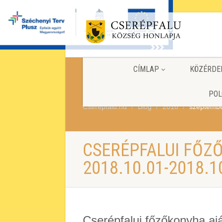
CÍMLAP
KÖZÉRDE
POL
Cserepfalu.hu
Blog
2018
szeptemb
CSERÉPFALUI FŐZ
2018.10.01-2018.1
Cserépfalui főzőkonyha aj