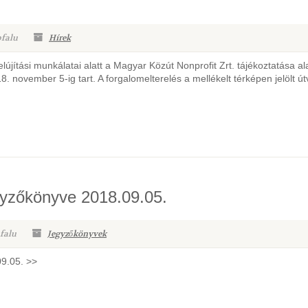
pfalu
Hírek
jítási munkálatai alatt a Magyar Közút Nonprofit Zrt. tájékoztatása al
8. november 5-ig tart. A forgalomelterelés a mellékelt térképen jelölt ú
egyzőkönyve 2018.09.05.
falu
Jegyzőkönyvek
09.05. >>