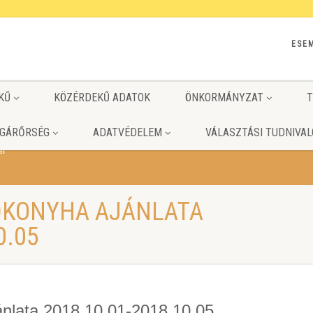
ESE
KŰ
KÖZÉRDEKŰ ADATOK
ÖNKORMÁNYZAT
T
GÁRŐRSÉG
ADATVÉDELEM
VÁLASZTÁSI TUDNIVAL
er
ŐKONYHA AJÁNLATA
0.05
ánlata 2018.10.01-2018.10.05