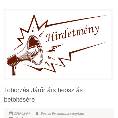
Toborzás Járőrtárs beosztás
betöltésére
2019-12-04
Posted By: admin.cserepfalu