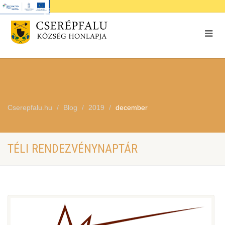
Cserepfalu.hu
Blog
2019
december
TÉLI RENDEZVÉNYNAPTÁR