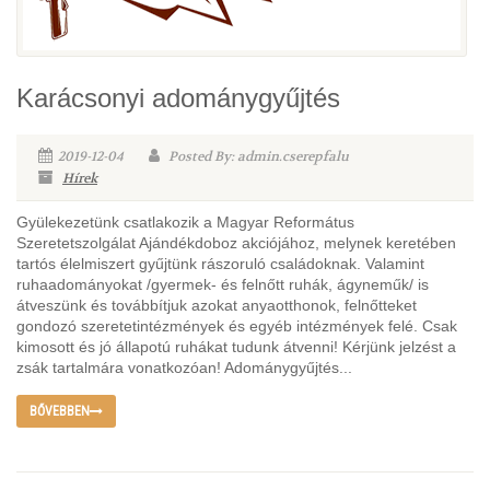
Karácsonyi adománygyűjtés
2019-12-04
Posted By: admin.cserepfalu
Hírek
Gyülekezetünk csatlakozik a Magyar Református
Szeretetszolgálat Ajándékdoboz akciójához, melynek keretében
tartós élelmiszert gyűjtünk rászoruló családoknak. Valamint
ruhaadományokat /gyermek- és felnőtt ruhák, ágyneműk/ is
átveszünk és továbbítjuk azokat anyaotthonok, felnőtteket
gondozó szeretetintézmények és egyéb intézmények felé. Csak
kimosott és jó állapotú ruhákat tudunk átvenni! Kérjünk jelzést a
zsák tartalmára vonatkozóan! Adománygyűjtés...
BŐVEBBEN