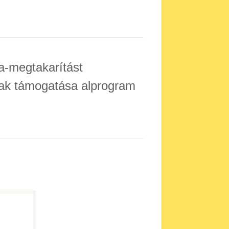
ia-megtakarítást
nak támogatása alprogram