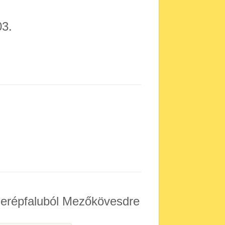
03.
serépfaluból Mezőkövesdre