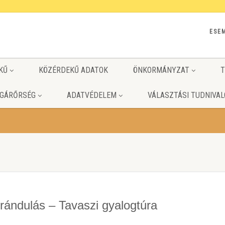
ESE
KŰ
KÖZÉRDEKŰ ADATOK
ÖNKORMÁNYZAT
T
GÁRŐRSÉG
ADATVÉDELEM
VÁLASZTÁSI TUDNIVAL
irándulás – Tavaszi gyalogtúra