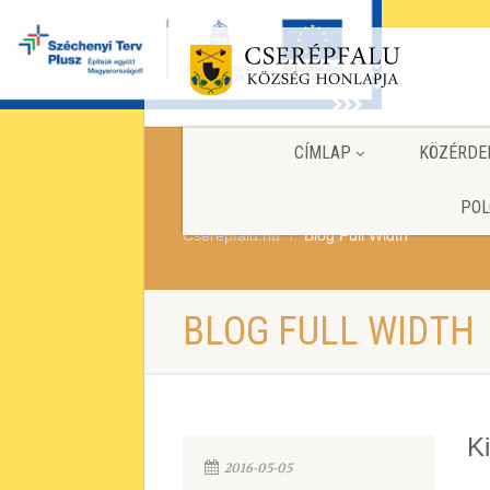
CÍMLAP
KÖZÉRDE
POL
Cserepfalu.hu
Blog Full Width
BLOG FULL WIDTH
K
2016-05-05