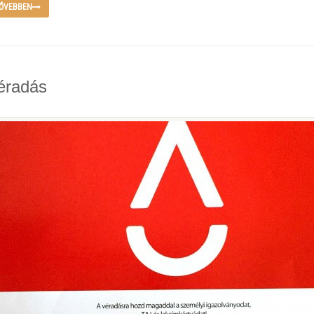
ŐVEBBEN
éradás