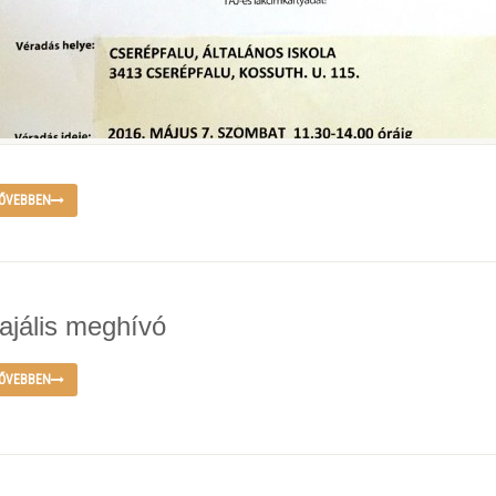
ŐVEBBEN
ajális meghívó
ŐVEBBEN