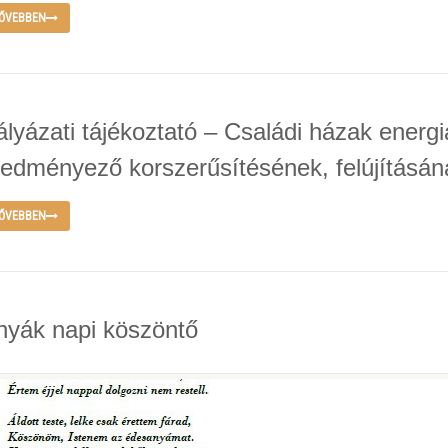
ŐVEBBEN
ályázati tájékoztató – Családi házak energ
redményező korszerűsítésének, felújításá
ŐVEBBEN
nyák napi köszöntő