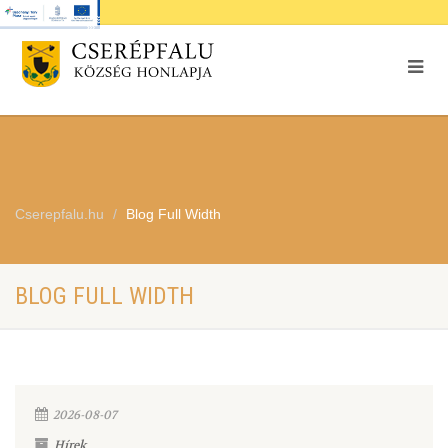
Cserepfalu.hu
Blog Full Width
BLOG FULL WIDTH
2026-08-07
Hírek