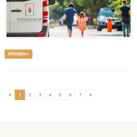
BŐVEBBEN
1
2
3
4
5
6
7