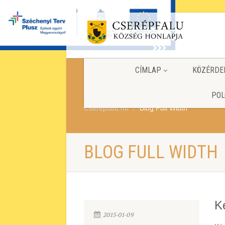
CÍMLAP
KÖZÉRDE
POL
Cserepfalu.hu
Blog Full Width
BLOG FULL WIDTH
K
2015-01-09