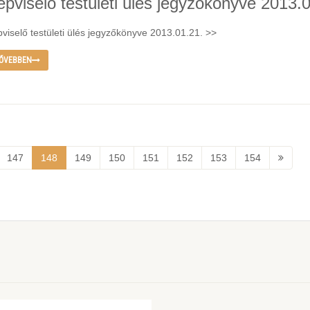
épviselő testületi ülés jegyzőkönyve 2013.
viselő testületi ülés jegyzőkönyve 2013.01.21. >>
ŐVEBBEN
147
148
149
150
151
152
153
154