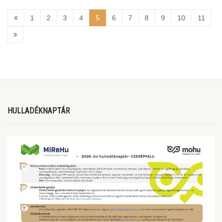
1
2
3
4
5
6
7
8
9
10
11
HULLADÉKNAPTÁR