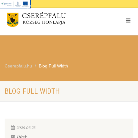
Cserepfalu.hu
Blog Full Width
BLOG FULL WIDTH
2026-03-23
Hírek