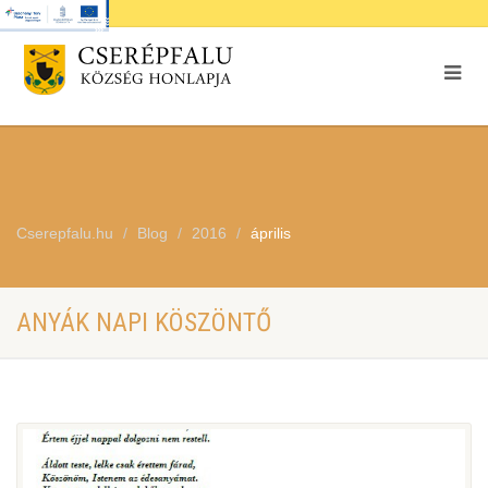
Cserepfalu.hu
Blog
2016
április
ANYÁK NAPI KÖSZÖNTŐ