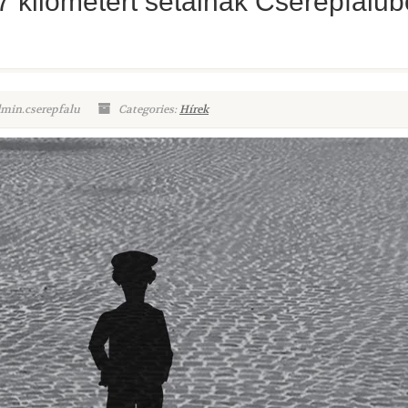
 kilométert sétálnak Cserépfalub
dmin.cserepfalu
Categories:
Hírek