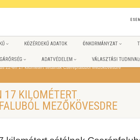
ESE
KŰ
KÖZÉRDEKŰ ADATOK
ÖNKORMÁNYZAT
T
GÁRŐRSÉG
ADATVÉDELEM
VÁLASZTÁSI TUDNIVAL
us 22-én 17 kilométert sétálnak Cserépfaluból Mezőkövesdre
N 17 KILOMÉTERT
PFALUBÓL MEZŐKÖVESDRE