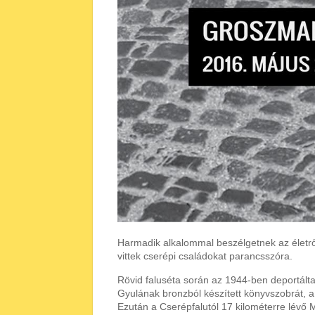
Harmadik alkalommal beszélgetnek az életrő
vittek cserépi családokat parancsszóra.
Rövid faluséta során az 1944-ben deportálta
Gyulának bronzból készített könyvszobrát, a
Ezután a Cserépfalutól 17 kilométerre lévő M