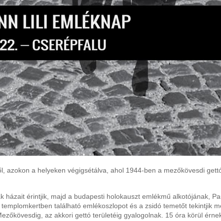
l, azokon a helyeken végigsétálva, ahol 1944-ben a mezőkövesdi gett
k házait érintjik, majd a budapesti holokauszt emlékmű alkotójának, P
 templomkertben található emlékoszlopot és a zsidó temetőt tekintjik m
ezőkövesdig, az akkori gettó területéig gyalogolnak. 15 óra körül érne