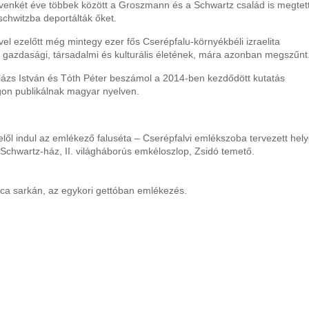
venkét éve többek között a Groszmann és a Schwartz család is megtet
uschwitzba deportálták őket.
vel ezelőtt még mintegy ezer fős Cserépfalu-környékbéli izraelita
k gazdasági, társadalmi és kulturális életének, mára azonban megszűnt
Balázs István és Tóth Péter beszámol a 2014-ben kezdődött kutatás
gon publikálnak magyar nyelven.
lől indul az emlékező faluséta – Cserépfalvi emlékszoba tervezett hely
chwartz-ház, II. világháborús emkéloszlop, Zsidó temető.
ca sarkán, az egykori gettóban emlékezés.