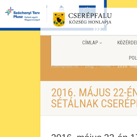
CÍMLAP
KÖZÉRDE
POL
Cserepfalu.hu
Blog
Hírek
2016. máj
2016. MÁJUS 22-É
SÉTÁLNAK CSERÉ