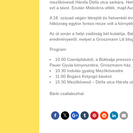
mezőkövesdi Hársfa Diófa utca sarkára. Het
ezt a távot. Ezután Miskolcra vitték, majd A
A 18. század végén létrejött és hetvenkét év
hitközség egykor fontos része volt a környé
Az út során a helyi zsidóság két kutatója, 
eredményeiről, melyet a Groszmann Lili blo
Program:
10.00 Cserépfaluból, a Bükkalja presszó e
Pauer Gyula könyvszobra, Groszmann-ház, S
10.30 Indulás gyalog Mezőkövesdre
11.00 Bogács Kotyogó kávézó
15.30 Mezőkövesd – Diófa utca Hársfa ut
Bárki csatlakozhat.