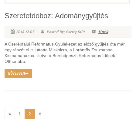
Szeretetdoboz: Adománygyűjtés
2018-12-05
Posted By: Cserepfalu
Hírek
A Cserépfalui Református Gyülekezet az előző gyűjtés óta már
egy részét el is juttatta Miskolcra, a Lorántffy Zsuzsanna
Kismamaházba, illetve a Borsodgeszti Református Idősek
Otthonába.
BŐVEBBEN
1
2