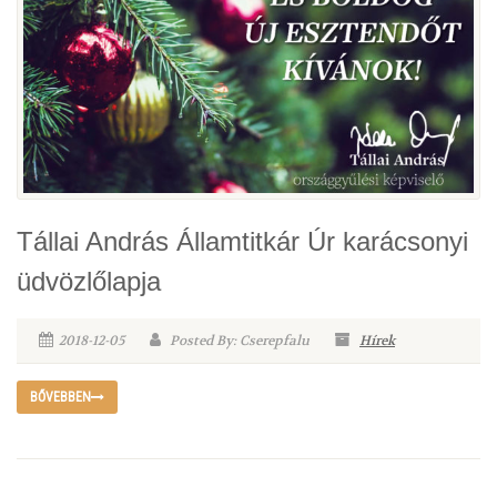
Tállai András Államtitkár Úr karácsonyi
üdvözlőlapja
2018-12-05
Posted By: Cserepfalu
Hírek
BŐVEBBEN