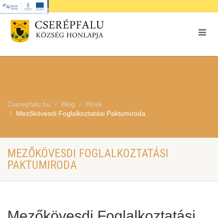
Cserepfalu.hu
Blog
Hírek
Mezőkövesdi Foglalkoztatási Paktumiroda
MEZŐKÖVESDI FOGLALKOZTATÁSI
PAKTUMIRODA
Mezőkövesdi Foglalkoztatási