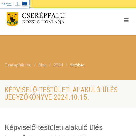
Cserepfalu.hu
Blog
2024
október
KÉPVISELŐ-TESTÜLETI ALAKULÓ ÜLÉS
JEGYZŐKÖNYVE 2024.10.15.
Képviselő-testületi alakuló ülés