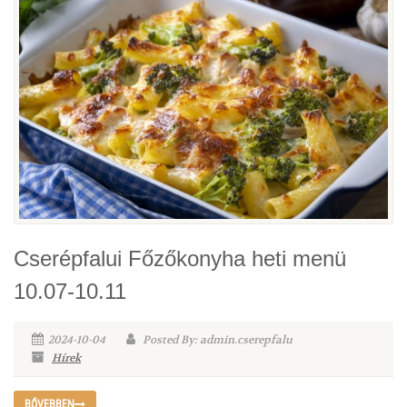
Cserépfalui Főzőkonyha heti menü
10.07-10.11
2024-10-04
Posted By: admin.cserepfalu
Hírek
BŐVEBBEN