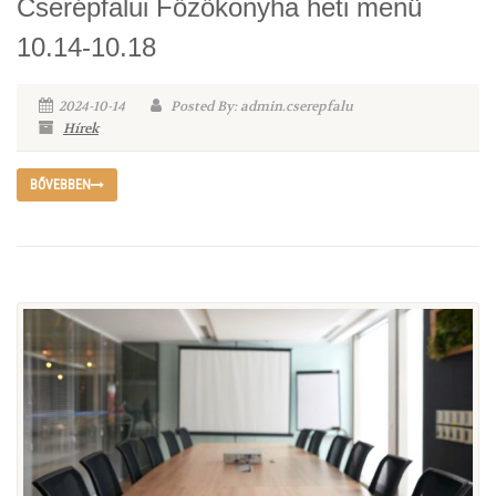
Cserépfalui Főzőkonyha heti menü
10.14-10.18
2024-10-14
Posted By: admin.cserepfalu
Hírek
BŐVEBBEN