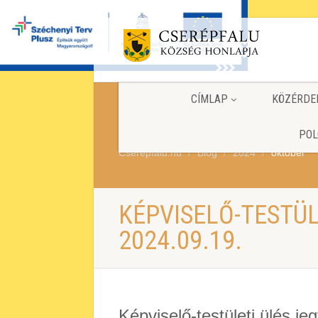
CÍMLAP
KÖZÉRDE
POL
Cserepfalu.hu
Blog
2024
október
KÉPVISELŐ-TESTÜ
2024.09.19.
Képviselő-testületi ülés j