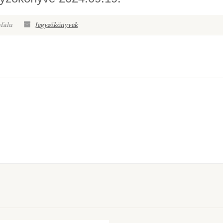
pfalu
Jegyzőkönyvek