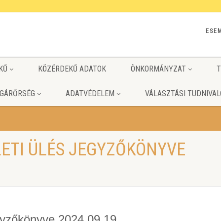
ESE
KŰ
KÖZÉRDEKŰ ADATOK
ÖNKORMÁNYZAT
T
GÁRŐRSÉG
ADATVÉDELEM
VÁLASZTÁSI TUDNIVAL
LETI ÜLÉS JEGYZŐKÖNYVE
egyzőkönyve 2024.09.19.