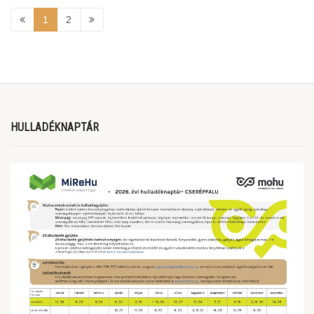
1
2
HULLADÉKNAPTÁR