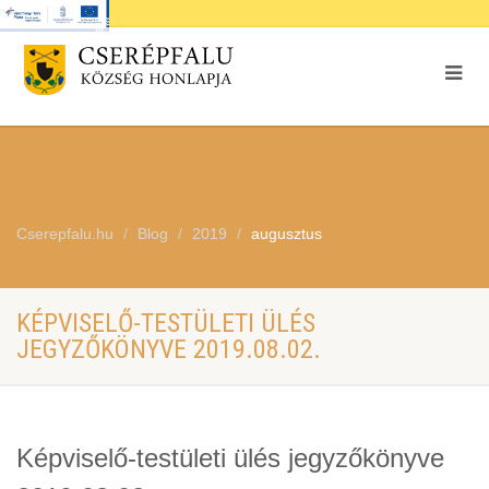
Cserepfalu.hu
Blog
2019
augusztus
KÉPVISELŐ-TESTÜLETI ÜLÉS
JEGYZŐKÖNYVE 2019.08.02.
Képviselő-testületi ülés jegyzőkönyve