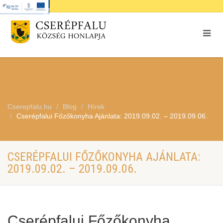
Cserepfalu.hu
Blog
Hírek
Cserépfalui Főzőkonyha Ajánlata: 2019.09.02. – 2019.09.06.
CSERÉPFALUI FŐZŐKONYHA AJÁNLATA:
2019.09.02. – 2019.09.06.
Cserépfalui Főzőkonyha