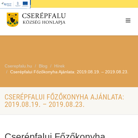
Cserepfalu.hu
Blog
Hírek
Cserépfalui Főzőkonyha Ajánlata: 2019.08.19. – 2019.08.23.
CSERÉPFALUI FŐZŐKONYHA AJÁNLATA:
2019.08.19. – 2019.08.23.
Cserépfalui Főzőkonyha