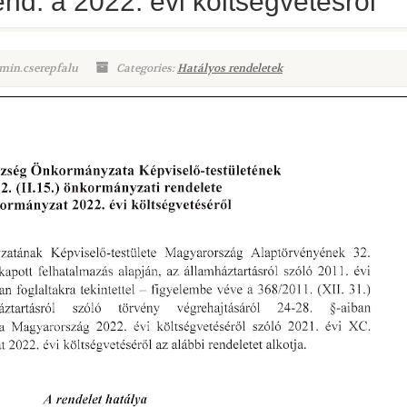
rend. a 2022. évi költségvetésről
min.cserepfalu
Categories:
Hatályos rendeletek