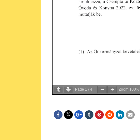
Page
1
/
4
Zoom
100%