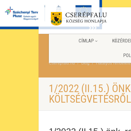
CÍMLAP
KÖZÉRDE
POL
Cserepfalu.hu
Blog
Hatályos rendelete
1/2022 (II.15.) ÖNK
KÖLTSÉGVETÉSRŐ