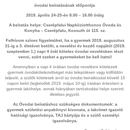
óvodai beíratásának időpontja
:
2019. április 24-25-én 8.00 – 16.00 óráig
A beíratás helye: Cserépfalui Napköziotthonos Óvoda és
Konyha – Cserépfalu, Kossuth út 115. sz.
Felhívom szíves figyelmüket, ha a gyermek 2019. augusztus
31-ig a 3. életévet betölti, a nevelési év kezdő napjától (2019.
szeptember 1.) napi 4 órát köteles óvodai nevelésben részt
venni, ezért ezeket a gyermekeket be kell íratni!
Amennyiben a napi 4 órában óvodai nevelésre kötelezett
gyermek óvodakötelezettséget más településen vagy külföldön
teljesíti, a szülők kötelesek arról az óvodai beiratkozást követő 15
napon belül (legkésőbb 2019. május 10-ig) írásban értesíteni a
gyermek lakóhelye, annak hiányában tartózkodási helye szerinti
illetékes jegyzőt.
Az Óvodai beíratáshoz szükséges dokumentumok: a
gyermek születési anyakönyvi kivonata, a lakcímet igazoló
hatósági igazolványa, TAJ kártyája és a szülő személyi
igazolványa.