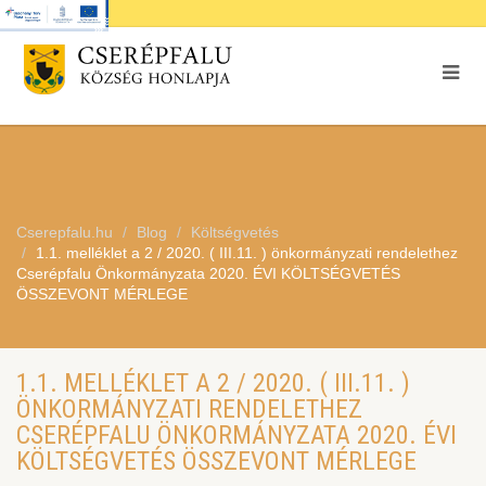
Cserepfalu.hu
Blog
Költségvetés
1.1. melléklet a 2 / 2020. ( III.11. ) önkormányzati rendelethez
Cserépfalu Önkormányzata 2020. ÉVI KÖLTSÉGVETÉS
ÖSSZEVONT MÉRLEGE
1.1. MELLÉKLET A 2 / 2020. ( III.11. )
ÖNKORMÁNYZATI RENDELETHEZ
CSERÉPFALU ÖNKORMÁNYZATA 2020. ÉVI
KÖLTSÉGVETÉS ÖSSZEVONT MÉRLEGE