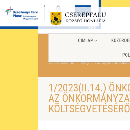
CÍMLAP
KÖZÉRDE
POL
Cserepfalu.hu
Blog
Hatályos rendelete
1/2023(II.14.) Ö
AZ ÖNKORMÁNYZAT
KÖLTSÉGVETÉSÉR