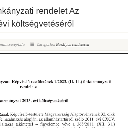
mkányzati rendelet Az
vi költségvetéséről
min.cserepfalu
Categories:
Hatályos rendeletek