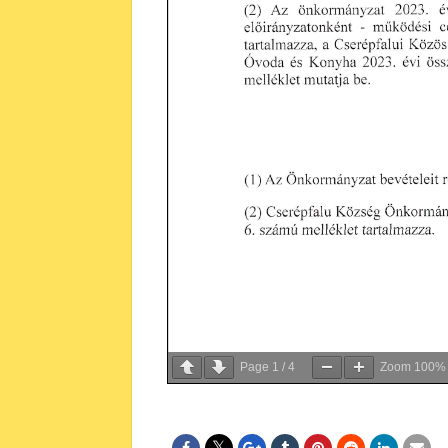
Page
1
/
4
Zoom
100%