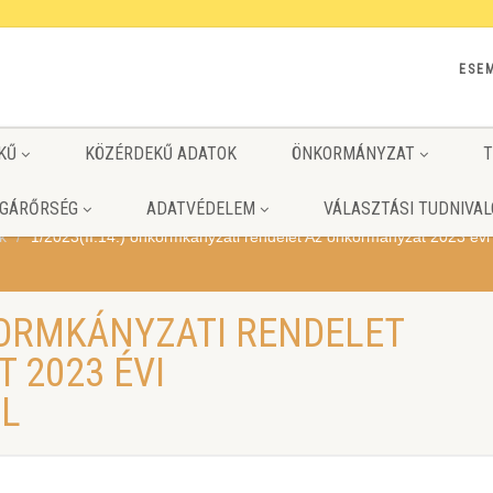
ESE
KŰ
KÖZÉRDEKŰ ADATOK
ÖNKORMÁNYZAT
T
GÁRŐRSÉG
ADATVÉDELEM
VÁLASZTÁSI TUDNIVAL
k
1/2023(II.14.) önkormkányzati rendelet Az önkormányzat 2023 évi 
NKORMKÁNYZATI RENDELET
 2023 ÉVI
ŐL