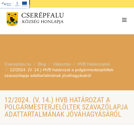
Cserepfalu.hu
Blog
Választás
HVB Határozatok
12/2024. (V. 14.) HVB határozat a polgármesterjelöltek
szavazólapja adattartalmának jóváhagyásáról
12/2024. (V. 14.) HVB HATÁROZAT A
POLGÁRMESTERJELÖLTEK SZAVAZÓLAPJA
ADATTARTALMÁNAK JÓVÁHAGYÁSÁRÓL