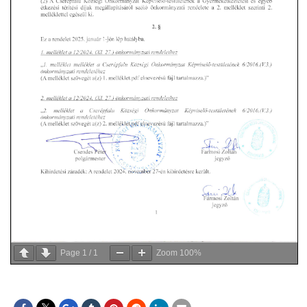
Page
1
/
1
Zoom
100%