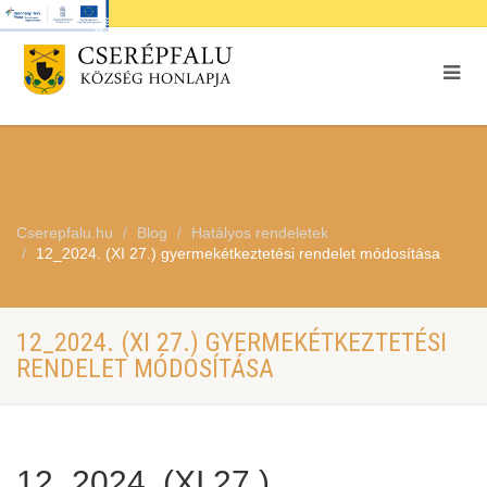
Cserepfalu.hu
Blog
Hatályos rendeletek
12_2024. (XI 27.) gyermekétkeztetési rendelet módosítása
12_2024. (XI 27.) GYERMEKÉTKEZTETÉSI
RENDELET MÓDOSÍTÁSA
12_2024. (XI 27.)