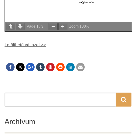
Page
1
/
3
Zoom
100%
Letölthető változat >>
Archívum