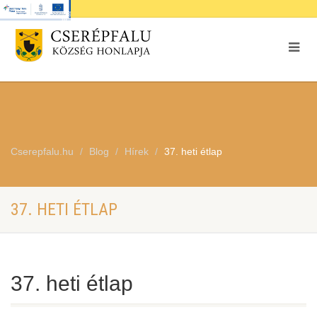
Cserepfalu.hu
Blog
Hírek
37. heti étlap
37. HETI ÉTLAP
37. heti étlap