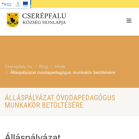
Cserepfalu.hu
Blog
Hírek
Álláspályázat óvodapedagógus munkakör betöltésére
ÁLLÁSPÁLYÁZAT ÓVODAPEDAGÓGUS
MUNKAKÖR BETÖLTÉSÉRE
Álláspályázat