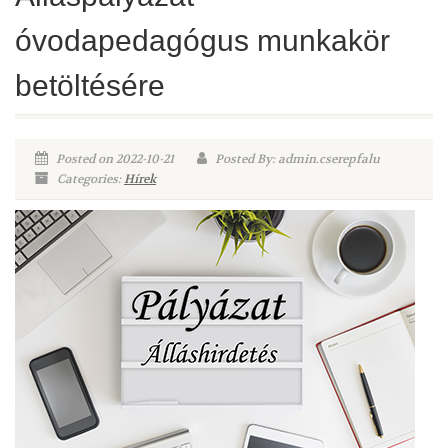
óvodapedagógus munkakör
betöltésére
Posted on 2022-10-21
Posted By: admin.cserepfalu
Categories:
Hírek