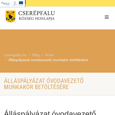
Cserepfalu.hu
Blog
Hírek
Álláspályázat óvodavezető munkakör betöltésére
ÁLLÁSPÁLYÁZAT ÓVODAVEZETŐ
MUNKAKÖR BETÖLTÉSÉRE
Álláspályázat óvodavezető