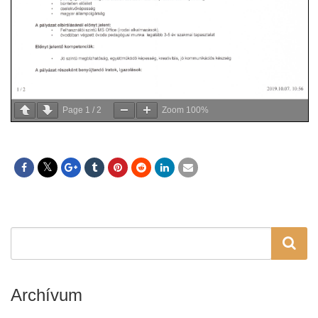
Page
1
/
2
Zoom
100%
Archívum