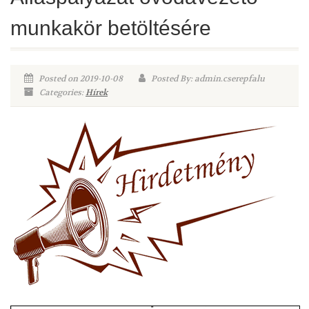
munkakör betöltésére
Posted on 2019-10-08
Posted By: admin.cserepfalu
Categories:
Hírek