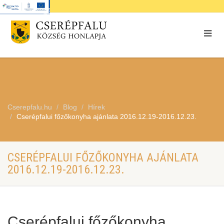
Cserepfalu.hu
Blog
Hírek
Cserépfalui főzőkonyha ajánlata 2016.12.19-2016.12.23.
CSERÉPFALUI FŐZŐKONYHA AJÁNLATA
2016.12.19-2016.12.23.
Cserépfalui főzőkonyha