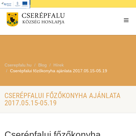
Cserepfalu.hu
Blog
Hírek
Cserépfalui főzőkonyha ajánlata 2017.05.15-05.19
CSERÉPFALUI FŐZŐKONYHA AJÁNLATA
2017.05.15-05.19
Cserépfalui főzőkonyha