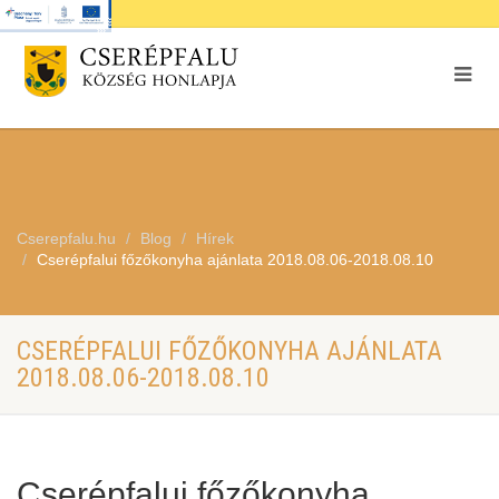
Cserepfalu.hu
Blog
Hírek
Cserépfalui főzőkonyha ajánlata 2018.08.06-2018.08.10
CSERÉPFALUI FŐZŐKONYHA AJÁNLATA
2018.08.06-2018.08.10
Cserépfalui főzőkonyha