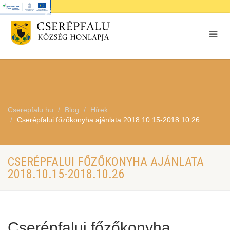
Cserepfalu.hu
Blog
Hírek
Cserépfalui főzőkonyha ajánlata 2018.10.15-2018.10.26
CSERÉPFALUI FŐZŐKONYHA AJÁNLATA
2018.10.15-2018.10.26
Cserépfalui főzőkonyha