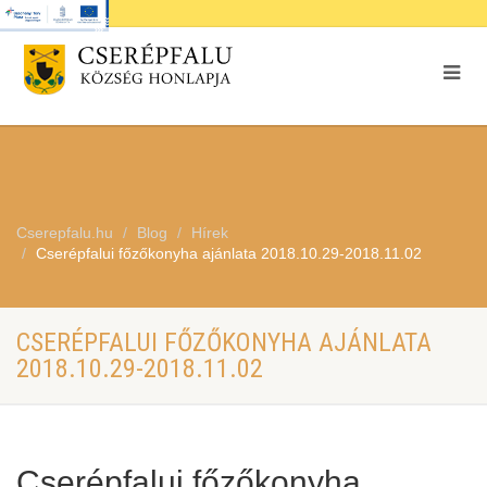
Cserepfalu.hu
Blog
Hírek
Cserépfalui főzőkonyha ajánlata 2018.10.29-2018.11.02
CSERÉPFALUI FŐZŐKONYHA AJÁNLATA
2018.10.29-2018.11.02
Cserépfalui főzőkonyha