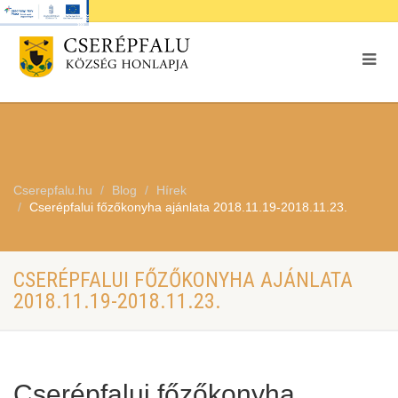
Cserepfalu.hu
Blog
Hírek
Cserépfalui főzőkonyha ajánlata 2018.11.19-2018.11.23.
CSERÉPFALUI FŐZŐKONYHA AJÁNLATA
2018.11.19-2018.11.23.
Cserépfalui főzőkonyha